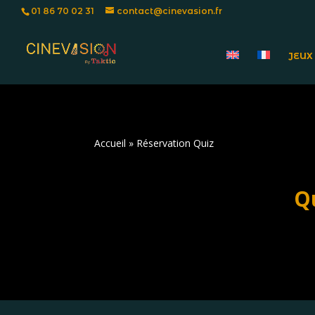
01 86 70 02 31
contact@cinevasion.fr
JEUX
Accueil
»
Réservation Quiz
Q