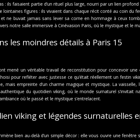
: ils faisaient partie d’un rituel plus large, nourri par un lien profo
lointaines figures : ils vivaient dans chaque récit conté au coin du
, et ne buvait jamais sans lever sa corne en hommage à ceux tombé
avers notre salle immersive à Cinévasion Paris, où le mystique et le m
 les moindres détails à Paris 15
 mené un véritable travail de reconstitution pour concevoir une exp
oisi pour refléter avec justesse ce qu’était réellement un festin vik
brute, mais empreinte d’un charme magique et mystique. La vaisselle,
hentique du quotidien viking, où le monde surnaturel s’invitait na
ambiance où le passé et le mystique s’entrelacent.
en viking et légendes surnaturelles e
mène bien au-delà d’un simple décor : elle vous ouvre une fenêtre s