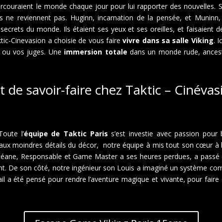
couraient le monde chaque jour pour lui rapporter des nouvelles. Se
ils ne reviennent pas. Huginn, incarnation de la pensée, et Munin
secrets du monde. Ils étaient ses yeux et ses oreilles, et faisaient de
ic-Cinevasion a choisie de vous faire
vivre dans sa salle Viking
. 
… ou vos juges. Une
immersion totale
dans un monde rude, ancest
t de savoir-faire chez Taktic – Cinévas
Toute l’
équipe de Taktic Paris
s’est investie avec passion pour 
aux moindres détails du décor, notre équipe à mis tout son cœur à 
céane, Responsable et Game Master a ses heures perdues, a passé 
ant. De son côté, notre ingénieur son Louis a imaginé un système com
l a été pensé pour rendre l’aventure magique et vivante, pour faire 