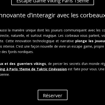
Escape Game Viking Paris 15eme
novante d’interagir avec les corbeau
st aussi la manière unique dont les joueurs communiquent avec les co
t directe, naturelle, et surtout magique. Les corbeaux vous parlent,
te. Cette innovation technologique et narrative
plonge les joueu
 intense. C’est une façon nouvelle de vivre un escape game, propre à
des fjords nordiques.
ux et des guerriers vikings
, de percer les secrets d’un monde ré
king à Paris 15eme de Taktic Cinévasion
est faite pour vous. Une 
sienne.
Réserver