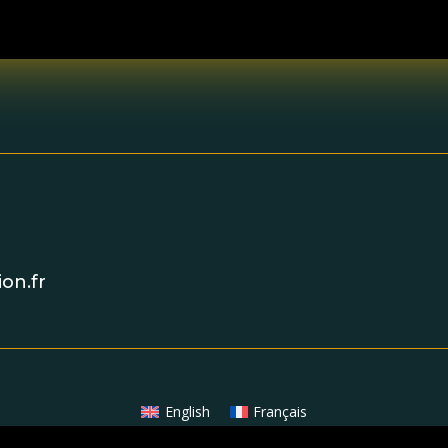
on.fr
English
Français